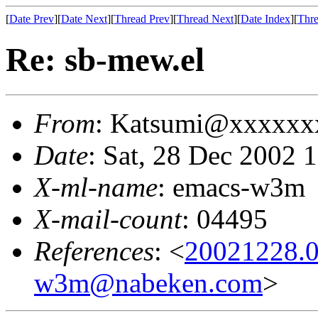
[
Date Prev
][
Date Next
][
Thread Prev
][
Thread Next
][
Date Index
][
Thre
Re: sb-mew.el
From
: Katsumi@xxxxxx
Date
: Sat, 28 Dec 2002 
X-ml-name
: emacs-w3m
X-mail-count
: 04495
References
: <
20021228.0
w3m@nabeken.com
>