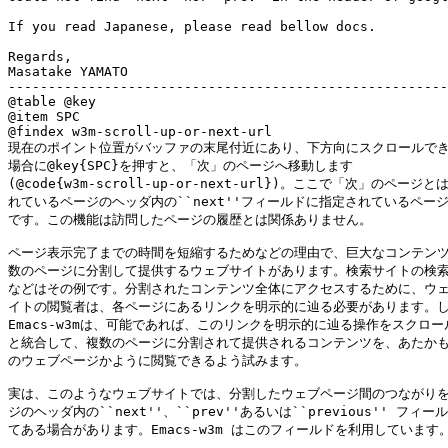
If you read Japanese, please read bellow docs.

Regards,

Masatake YAMATO

-------------------------------------------------------
@table @key

@item SPC

@findex w3m-scroll-up-or-next-url

現在のポイント位置がバッファの末尾付近にあり、下方向にスクロールでき
場合に@key{SPC}を押すと、「次」のページへ移動します

(@code{w3m-scroll-up-or-next-url})。ここで「次」のページ
れているページのヘッダ内の``next''フィールドに指定されているページ
です。この機能は訪問したページの履歴とは関係ありません。

ページ表示完了までの時間を短縮するためなどの理由で、巨大なコンテンツ
数のページに分割して提供するウェブサイトがあります。検索サイトの検索
などはその例です。分割されたコンテンツ全体にアクセスするために、ウェ
イトの閲覧者は、各ページにあるリンクを明示的に辿る必要があります。し
Emacs-w3mは、可能であれば、このリンクを明示的に辿る操作をスクロー
と統合して、複数のページに分割されて提供されるコンテンツを、あたかも
のウェブページかように閲覧できるよう試みます。

実は、このようなウェブサイトでは、分割したウェブページ間のつながりを
ジのヘッダ内の``next''、``prev''あるいは``previous'' フィー
てある場合があります。Emacs-w3m はこのフィールドを利用しています。