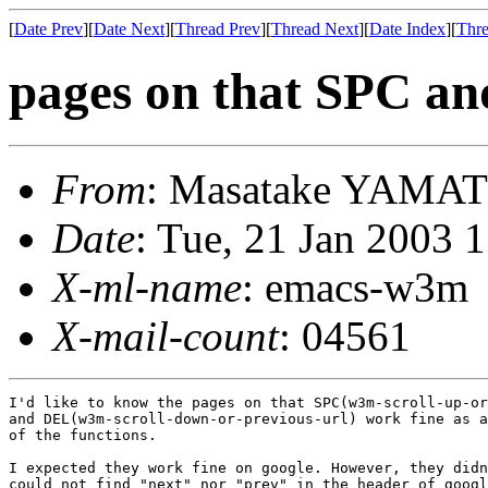
[
Date Prev
][
Date Next
][
Thread Prev
][
Thread Next
][
Date Index
][
Thre
pages on that SPC an
From
: Masatake YAMA
Date
: Tue, 21 Jan 2003 
X-ml-name
: emacs-w3m
X-mail-count
: 04561
I'd like to know the pages on that SPC(w3m-scroll-up-or
and DEL(w3m-scroll-down-or-previous-url) work fine as a
of the functions. 

I expected they work fine on google. However, they didn
could not find "next" nor "prev" in the header of googl