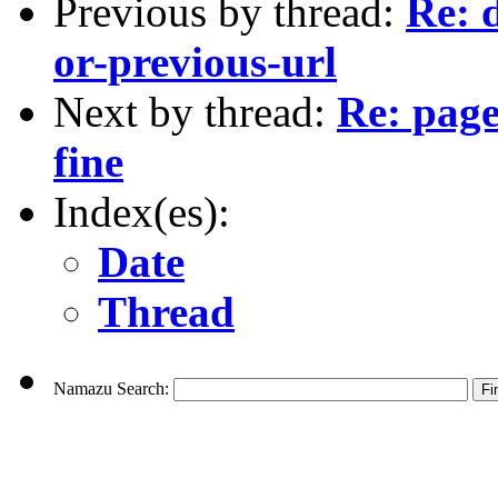
Previous by thread:
Re: 
or-previous-url
Next by thread:
Re: pag
fine
Index(es):
Date
Thread
Namazu Search: