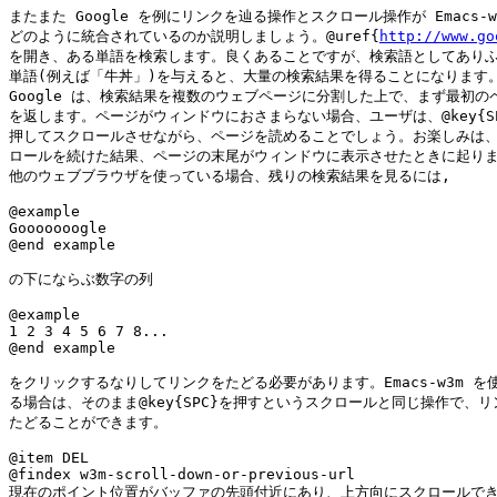
またまた Google を例にリンクを辿る操作とスクロール操作が Emacs-w3
どのように統合されているのか説明しましょう。@uref{
http://www.go
を開き、ある単語を検索します。良くあることですが、検索語としてありふ
単語(例えば「牛丼」)を与えると、大量の検索結果を得ることになります。
Google は、検索結果を複数のウェブページに分割した上で、まず最初のペ
を返します。ページがウィンドウにおさまらない場合、ユーザは、@key{SP
押してスクロールさせながら、ページを読めることでしょう。お楽しみは、
ロールを続けた結果、ページの末尾がウィンドウに表示させたときに起りま
他のウェブブラウザを使っている場合、残りの検索結果を見るには,

@example

Gooooooogle

@end example

の下にならぶ数字の列

@example

1 2 3 4 5 6 7 8...

@end example

をクリックするなりしてリンクをたどる必要があります。Emacs-w3m を使
る場合は、そのまま@key{SPC}を押すというスクロールと同じ操作で、リ
たどることができます。

@item DEL

@findex w3m-scroll-down-or-previous-url

現在のポイント位置がバッファの先頭付近にあり、上方向にスクロールでき