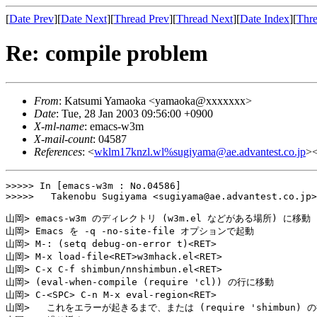
[
Date Prev
][
Date Next
][
Thread Prev
][
Thread Next
][
Date Index
][
Thre
Re: compile problem
From
: Katsumi Yamaoka <yamaoka@xxxxxxx>
Date
: Tue, 28 Jan 2003 09:56:00 +0900
X-ml-name
: emacs-w3m
X-mail-count
: 04587
References
: <
wklm17knzl.wl%sugiyama@ae.advantest.co.jp
>
>>>>> In [emacs-w3m : No.04586]

>>>>>	Takenobu Sugiyama <sugiyama@ae.advantest.co.jp> wrote:

山岡> emacs-w3m のディレクトリ (w3m.el などがある場所) に移動

山岡> Emacs を -q -no-site-file オプションで起動

山岡> M-: (setq debug-on-error t)<RET>

山岡> M-x load-file<RET>w3mhack.el<RET>

山岡> C-x C-f shimbun/nnshimbun.el<RET>

山岡> (eval-when-compile (require 'cl)) の行に移動

山岡> C-<SPC> C-n M-x eval-region<RET>

山岡>   これをエラーが起きるまで、または (require 'shimbun) の