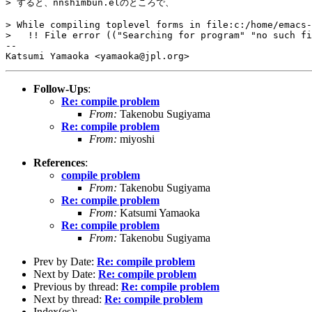
> すると、nnshimbun.elのところで、

> While compiling toplevel forms in file:c:/home/emacs-
>   !! File error (("Searching for program" "no such fi
-- 

Follow-Ups
:
Re: compile problem
From:
Takenobu Sugiyama
Re: compile problem
From:
miyoshi
References
:
compile problem
From:
Takenobu Sugiyama
Re: compile problem
From:
Katsumi Yamaoka
Re: compile problem
From:
Takenobu Sugiyama
Prev by Date:
Re: compile problem
Next by Date:
Re: compile problem
Previous by thread:
Re: compile problem
Next by thread:
Re: compile problem
Index(es):