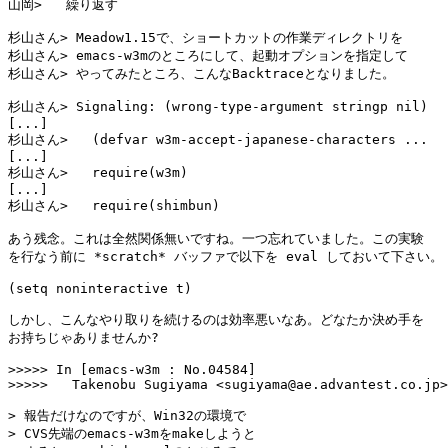
山岡>   繰り返す

杉山さん> Meadow1.15で、ショートカットの作業ディレクトリを

杉山さん> emacs-w3mのところにして、起動オプションを指定して

杉山さん> やってみたところ、こんなBacktraceとなりました。

杉山さん> Signaling: (wrong-type-argument stringp nil)

[...]

杉山さん>   (defvar w3m-accept-japanese-characters ...

[...]

杉山さん>   require(w3m)

[...]

杉山さん>   require(shimbun)

あう残念。これは全然関係無いですね。一つ忘れていました。この実験

を行なう前に *scratch* バッファで以下を eval しておいて下さい。

(setq noninteractive t)

しかし、こんなやり取りを続けるのは効率悪いなあ。どなたか決め手を

お持ちじゃありませんか?

>>>>> In [emacs-w3m : No.04584]

>>>>>	Takenobu Sugiyama <sugiyama@ae.advantest.co.jp> wrote:

> 報告だけなのですが、Win32の環境で

> CVS先端のemacs-w3mをmakeしようと
