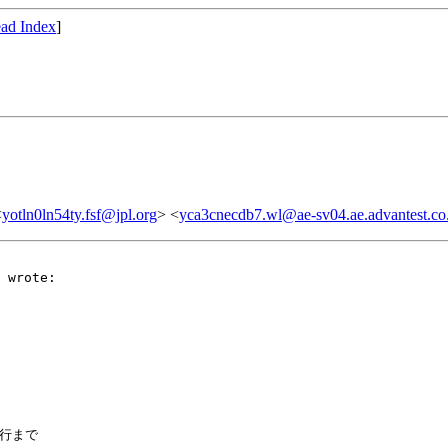
ad Index
]
<
yotln0ln54ty.fsf@jpl.org
> <
yca3cnecdb7.wl@ae-sv04.ae.advantest.co
行まで
