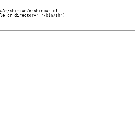
w3m/shimbun/nnshimbun.el:

le or directory" "/bin/sh")
