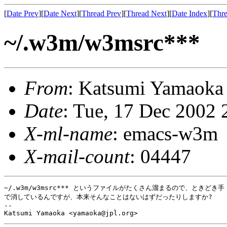
[
Date Prev
][
Date Next
][
Thread Prev
][
Thread Next
][
Date Index
][
Thre
~/.w3m/w3msrc***
From
: Katsumi Yamaok
Date
: Tue, 17 Dec 2002
X-ml-name
: emacs-w3m
X-mail-count
: 04447
~/.w3m/w3msrc*** というファイルがたくさん溜まるので、ときどき手

で消しているんですが、本来そんなことはないはずだったりしますか?

-- 
