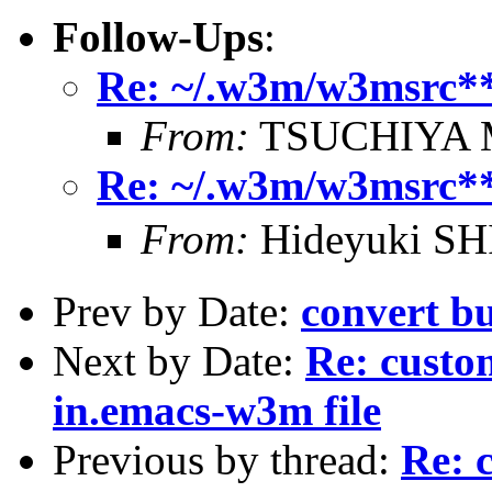
Follow-Ups
:
Re: ~/.w3m/w3msrc*
From:
TSUCHIYA M
Re: ~/.w3m/w3msrc*
From:
Hideyuki S
Prev by Date:
convert b
Next by Date:
Re: custo
in.emacs-w3m file
Previous by thread:
Re: 