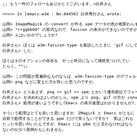
;; もう一件のフォローもありがとうございます。>白井さん

>>>>> In [emacs-w3m : No.04450] 白井秀行さん wrote:

山岡> ImageMagick の convert が作る xpm データの色が相変わらず
山岡> "rrggbb00" の形式なので、favicon の表示ができないのですが
山岡> んはいかがでしょうか?

白井さん> ぼくは w3m-favicon-type を新設したときに 'gif にし
白井さん> した。

ぼくはそのオプションの存在を、やっと昨日になって偶然見つけたてい

たらく。^^;;

山岡> この問題が普遍的なものならば、w3m-favicon-type のデフォル
山岡> png などに変えた方が良いと思うのですが。

白井さん> とりあえず、png => gif => xpm とかいう優先順位でフォ
白井さん> を決めればよいのかしら。xpm より png, gif の方が conve
白井さん> 処理が速いようですし(Emacs の表示速度はわかりませんが)。
そういう処理はとても良いと思いますが、IMagick と Emacs がともに

自前で処理することができる ppm だけで良くないですか?  実はこれも

たった今思い付いたんですが、Emacs には pbm だと言わなければなら

ないのが少々面倒かもしれません。
