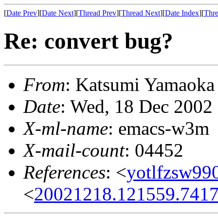
[
Date Prev
][
Date Next
][
Thread Prev
][
Thread Next
][
Date Index
][
Thre
Re: convert bug?
From
: Katsumi Yamaok
Date
: Wed, 18 Dec 2002
X-ml-name
: emacs-w3m
X-mail-count
: 04452
References
: <
yotlfzsw990
<
20021218.121559.7417