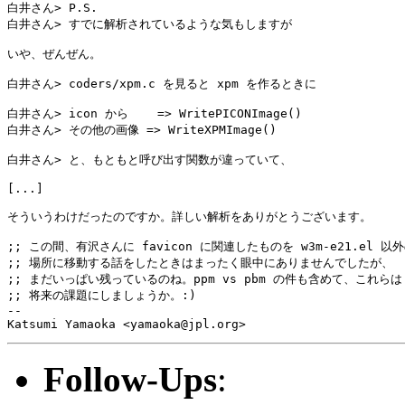
白井さん> P.S.

白井さん> すでに解析されているような気もしますが

いや、ぜんぜん。

白井さん> coders/xpm.c を見ると xpm を作るときに

白井さん> icon から    => WritePICONImage()

白井さん> その他の画像 => WriteXPMImage()

白井さん> と、もともと呼び出す関数が違っていて、

[...]

そういうわけだったのですか。詳しい解析をありがとうございます。

;; この間、有沢さんに favicon に関連したものを w3m-e21.el 以外
;; 場所に移動する話をしたときはまったく眼中にありませんでしたが、

;; まだいっぱい残っているのね。ppm vs pbm の件も含めて、これらは

;; 将来の課題にしましょうか。:)

-- 

Follow-Ups
: