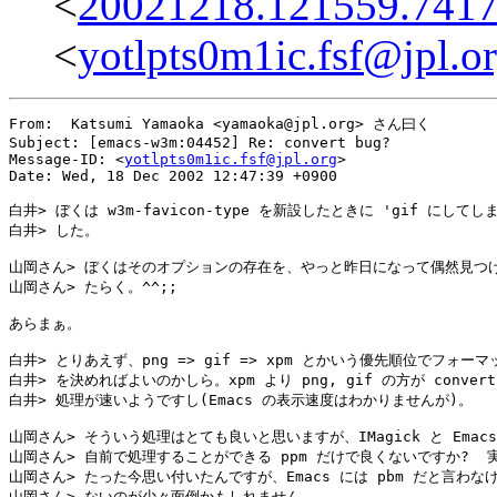
<
20021218.121559.7417
<
yotlpts0m1ic.fsf@jpl.o
From:  Katsumi Yamaoka <yamaoka@jpl.org> さん曰く

Subject: [emacs-w3m:04452] Re: convert bug?

Message-ID: <
yotlpts0m1ic.fsf@jpl.org
>

Date: Wed, 18 Dec 2002 12:47:39 +0900

白井> ぼくは w3m-favicon-type を新設したときに 'gif にしてしま
白井> した。

山岡さん> ぼくはそのオプションの存在を、やっと昨日になって偶然見つけ
山岡さん> たらく。^^;;

あらまぁ。

白井> とりあえず、png => gif => xpm とかいう優先順位でフォーマッ
白井> を決めればよいのかしら。xpm より png, gif の方が convert 
白井> 処理が速いようですし(Emacs の表示速度はわかりませんが)。

山岡さん> そういう処理はとても良いと思いますが、IMagick と Emacs
山岡さん> 自前で処理することができる ppm だけで良くないですか?  実
山岡さん> たった今思い付いたんですが、Emacs には pbm だと言わなけ
山岡さん> ないのが少々面倒かもしれません。
