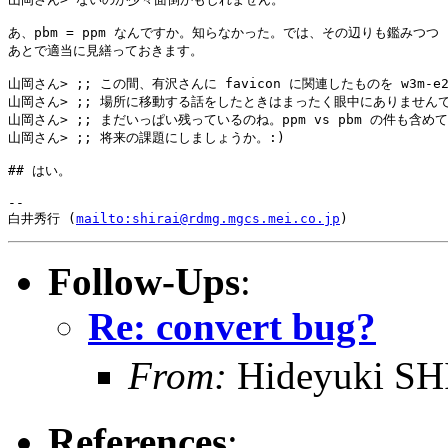
あ、pbm = ppm なんですか。知らなかった。では、その辺りも鑑みつつ

あとで適当に見繕っておきます。

山岡さん> ;; この間、有沢さんに favicon に関連したものを w3m-e21
山岡さん> ;; 場所に移動する話をしたときはまったく眼中にありませんで
山岡さん> ;; まだいっぱい残っているのね。ppm vs pbm の件も含めて
山岡さん> ;; 将来の課題にしましょうか。:)

## はい。

-- 

白井秀行 (
mailto:shirai@rdmg.mgcs.mei.co.jp
Follow-Ups
:
Re: convert bug?
From:
Hideyuki S
References
: