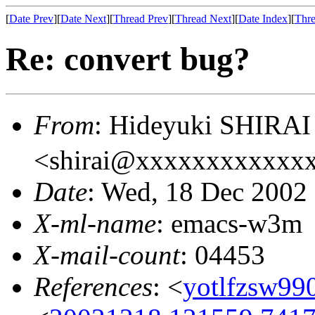
[
Date Prev
][
Date Next
][
Thread Prev
][
Thread Next
][
Date Index
][
Thre
Re: convert bug?
From
: Hideyuki SHIR
<shirai@xxxxxxxxxxxx
Date
: Wed, 18 Dec 2002
X-ml-name
: emacs-w3m
X-mail-count
: 04453
References
: <
yotlfzsw990