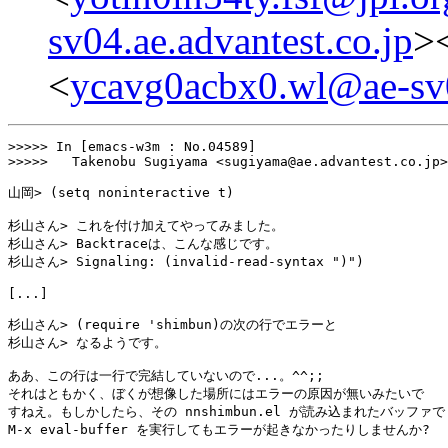
sv04.ae.advantest.co.jp
>
<
ycavg0acbx0.wl@ae-sv0
>>>>> In [emacs-w3m : No.04589]

>>>>>	Takenobu Sugiyama <sugiyama@ae.advantest.co.jp> wrote:

山岡> (setq noninteractive t)

杉山さん> これを付け加えてやってみました。

杉山さん> Backtraceは、こんな感じです。

杉山さん> Signaling: (invalid-read-syntax ")")

[...]

杉山さん> (require 'shimbun)の次の行でエラーと

杉山さん> なるようです。

ああ、この行は一行で完結していないので...。^^;;

それはともかく、ぼくが想像した場所にはエラーの原因が無いみたいで

すねえ。もしかしたら、その nnshimbun.el が読み込まれたバッファで

M-x eval-buffer を実行してもエラーが起きなかったりしませんか?
