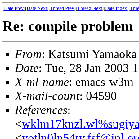
[
Date Prev
][
Date Next
][
Thread Prev
][
Thread Next
][
Date Index
][
Thre
Re: compile problem
From
: Katsumi Yamaok
Date
: Tue, 28 Jan 2003 
X-ml-name
: emacs-w3m
X-mail-count
: 04590
References
:
<
wklm17knzl.wl%sugiya
<
yotln0ln54ty.fsf@jpl.or