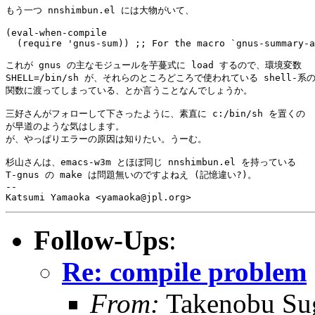
もう一つ nnshimbun.el には大物がいて、

(eval-when-compile

  (require 'gnus-sum)) ;; For the macro `gnus-summary-a
これが gnus の主なモジュールを芋蔓式に load するので、環境変数

SHELL=/bin/sh が、それらのところどころで使われている shell-系の
関数に渡ってしまっている、とか言うことなんでしょうか。

三好さんがフォローして下さったように、素直に c:/bin/sh を置くの

が早道のような気はします。

が、やっぱりエラーの原因は知りたい。うーむ。

杉山さんは、emacs-w3m とほぼ同じ nnshimbun.el を持っている

T-gnus の make は問題無いのですよねえ (記憶違い?)。

-- 

Follow-Ups
:
Re: compile problem
From:
Takenobu Su