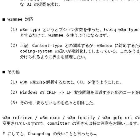
       な UI の提案を求む。

■ w3mmee 対応

   (1) w3m-type というオプション変数を作った。(setq w3m-type '
       とするだけで、w3mmee を使うようになるはず。

   (2) 上記、Content-type との関連するが、w3mmee に対応するた
       coding-system の扱いが複雑化してしまっている。これをうま
       分けられるように界面を整理したい。

■ その他

   (1) w3m の出力を解析するために CCL を使うようにした。

   (2) Windows の CRLF -> LF 変換問題を回避するためのコード
   (3) その他、要らないものを色々と削除した。

w3m-retrieve / w3m-exec / w3m-fontify / w3m-goto-ur
変更されていますので、committer の皆さんは特に注意をお願いします。
# にしても、ChangeLog の長いことと言ったら…。
