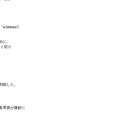
w3mmee) 

めに、

く切り

を削除した。

l の各界面が微妙に


