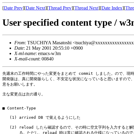
[
Date Prev
][
Date Next
][
Thread Prev
][
Thread Next
][
Date Index
][
Thre
User specified content type / 
From
: TSUCHIYA Masatoshi <tsuchiya@xxxxxxxxxxxxxxx
Date
: 21 May 2001 20:55:10 +0900
X-ml-name
: emacs-w3m
X-mail-count
: 00840
先週末の工作時間にやった変更をまとめて commit しました。ので、現時
開発版は、真に開発版らしく、不安定な状況になっていると思いますので、
意をお願いします。

主な変更点は次の通り。

■ Content-Type

   (1) arrived DB で覚えるようにした

   (2) reload したら確認するので、その時に空文字列を入力すると解
       る。ただし、reload 時は常に確認される仕様になっているので