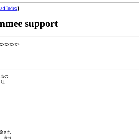
ad Index
]
w3mmee support
xxxxxxxx>
点の

注

除され

、適当
