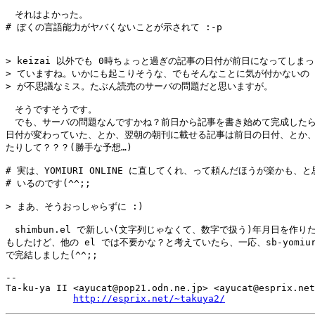
　それはよかった。

# ぼくの言語能力がヤバくないことが示されて :-p

> keizai 以外でも 0時ちょっと過ぎの記事の日付が前日になってしまっ

> ていますね。いかにも起こりそうな、でもそんなことに気が付かないの

> が不思議なミス。たぶん読売のサーバの問題だと思いますが。

　そうですそうです。

　でも、サーバの問題なんですかね？前日から記事を書き始めて完成したら
日付が変わっていた、とか、翌朝の朝刊に載せる記事は前日の日付、とか、
たりして？？？(勝手な予想…)

# 実は、YOMIURI ONLINE に直してくれ、って頼んだほうが楽かも、と
# いるのです(^^;;

> まあ、そうおっしゃらずに :)

　shimbun.el で新しい(文字列じゃなくて、数字で扱う)年月日を作りた
もしたけど、他の el では不要かな？と考えていたら、一応、sb-yomiuri
で完結しました(^^;;

-- 

Ta-ku-ya II <ayucat@pop21.odn.ne.jp> <ayucat@esprix.net
http://esprix.net/~takuya2/