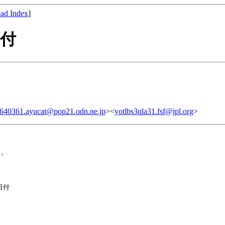
ad Index
]
日付
640361.ayucat@pop21.odn.ne.jp
><
yotlbs3qla31.fsf@jpl.org
>
。

日付
