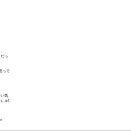
、

だっ

思って

い気

.el

>
