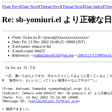
[
Date Prev
][
Date Next
][
Thread Prev
][
Thread Next
][
Date Index
][
Thre
Re: sb-yomiuri.el より正確な
From
: Ta-ku-ya II <ayucat@xxxxxxxxxxxxxxx>
Date
: Fri, 13 Dec 2002 16:49:25 +0900 (JST)
X-ml-name
: emacs-w3m
X-mail-count
: 04423
References
: <
yotllm2utxx8.fsf@jpl.org
><
20021213.150054.61
　Ta-ku-ya II です。

　一応、書いてみたんですが、今からテストしてみようと思っているところ
# 「無理やり」もいいとこってくらい無理やりなんですが(^^;;

|From: Katsumi Yamaoka <yamaoka@jpl.org> さん

|Subject: [emacs-w3m:04422] Re: sb-yomiuri.el より正確な
|Date: Fri, 13 Dec 2002 15:14:09 +0900

|Message-ID: <
yotlbs3qla31.fsf@jpl.org
>

> 確認できました。
