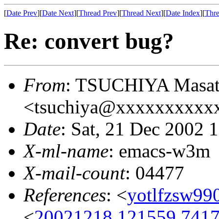
[
Date Prev
][
Date Next
][
Thread Prev
][
Thread Next
][
Date Index
][
Thre
Re: convert bug?
From
: TSUCHIYA Masat
<tsuchiya@xxxxxxxxxx
Date
: Sat, 21 Dec 2002 
X-ml-name
: emacs-w3m
X-mail-count
: 04477
References
: <
yotlfzsw990
<
20021218.121559.7417