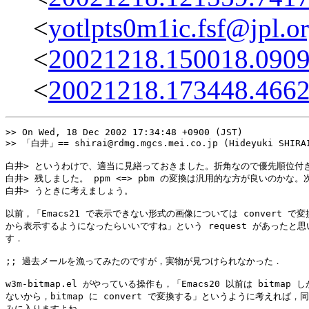
<
yotlpts0m1ic.fsf@jpl.o
<
20021218.150018.0909
<
20021218.173448.4662
>> On Wed, 18 Dec 2002 17:34:48 +0900 (JST)

>> 「白井」== shirai@rdmg.mgcs.mei.co.jp (Hideyuki SHIRA
白井> というわけで、適当に見繕っておきました。折角なので優先順位付き
白井> 残しました。 ppm <=> pbm の変換は汎用的な方が良いのかな。次
白井> うときに考えましょう。

以前，「Emacs21 で表示できない形式の画像については convert で変
から表示するようになったらいいですね」という request があったと思い
す．

;; 過去メールを漁ってみたのですが，実物が見つけられなかった．

w3m-bitmap.el がやっている操作も，「Emacs20 以前は bitmap 
ないから，bitmap に convert で変換する」というように考えれば，同
みに入りますよね．
